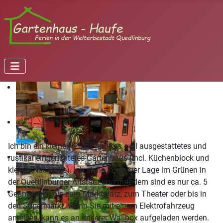
2
Ich bin ein kleines, 25 m
großes, voll ausgestattetes und
rustikal eingerichtetes Gartenhaus (incl. Küchenblock und
kleiner Nasszelle). Ich stehe in ruhiger Lage im Grünen in
der Quedlinburger Altstadt und trotzdem sind es nur ca. 5
Gehminuten bis zum Marktplatz, zum Theater oder bis in
den Supermarkt. Wenn Sie mit einem Elektrofahrzeug
anreisen, kann es an unserer Wallbox aufgeladen werden.