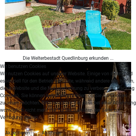
Die Welterbestadt Quedlinburg erkunden ...
Wir benutzen Cookies
Wir nutzen Cookies auf unserer Website. Einige von ihnen sind
essenziell für den Betrieb der Seite, während andere uns helfen,
diese Website und die Nutzererfahrung zu verbessern (Tracking
Cookies). Sie können selbst entscheiden, ob Sie die Cookies
zulassen möchten. Bitte beachten Sie, dass bei einer Ablehnung
womöglich nicht mehr alle Funktionalitäten der Seite zur
Verfügung stehen.
Akzeptieren
Ablehnen