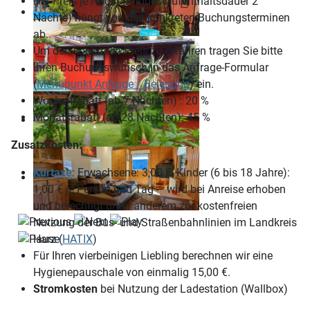
Der Preis je Nacht (Mindestaufenthaltsdauer 2
Nächte) hängt von den konkreten Buchungsterminen
ab.
Um den konkreten Preis zu erfahren tragen Sie bitte
ihren Buchungswunsch in das Anfrage-Formular
(
Menüpunkt Anfrage / Belegung
) ein.
Wochenrabatt (ab 7 Nächten) : 20 %
Monatsrabatt (ab 28 Nächten): 45 %
Zusatzkosten:
Kurtaxe
: Erwachsene: 3,00 €, Kinder (6 bis 18 Jahre):
1,00 € je Person und Tag – wird bei Anreise erhoben
und berechtigt unter anderem zur kostenfreien
Nutzung der Bus- und Straßenbahnlinien im Landkreis
Harz (
HATIX
)
Für Ihren vierbeinigen Liebling berechnen wir eine
Hygienepauschale von einmalig 15,00 €.
Stromkosten
bei Nutzung der Ladestation (Wallbox)