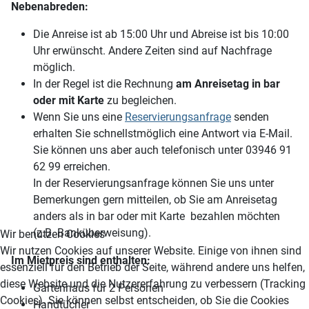
Nebenabreden:
Die Anreise ist ab 15:00 Uhr und Abreise ist bis 10:00
Uhr erwünscht. Andere Zeiten sind auf Nachfrage
möglich.
In der Regel ist die Rechnung
am Anreisetag in bar
oder mit Karte
zu begleichen.
Wenn Sie uns eine
Reservierungsanfrage
senden
erhalten Sie schnellstmöglich eine Antwort via E-Mail.
Sie können uns aber auch telefonisch unter 03946 91
62 99 erreichen.
In der Reservierungsanfrage können Sie uns unter
Bemerkungen gern mitteilen, ob Sie am Anreisetag
anders als in bar oder mit Karte bezahlen möchten
(z.B. Banküberweisung).
Wir benutzen Cookies
Wir nutzen Cookies auf unserer Website. Einige von ihnen sind
Im Mietpreis sind enthalten:
essenziell für den Betrieb der Seite, während andere uns helfen,
diese Website und die Nutzererfahrung zu verbessern (Tracking
Gartenhaus für 2 Personen
Cookies). Sie können selbst entscheiden, ob Sie die Cookies
Handtücher