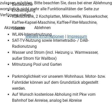
zulassen möchten. Bitte beachten Sie, dass bei einer Ablehnung
Bettwäsche
womöglich nicht mehr alle Funktionalitäten der Seite zur
Endreinigung
Verfügung stehen.
Kühlschrank, 2 Kochplatten, Mikrowelle, Wasserkocher,
Kaffee-Kapsel-Maschine, Kaffee-Filter-Maschine,
Akzeptieren
Ablehnen
Toaster
WLAN-Internetnutzung
Weitere Informationen
|
Impressum
SAT-TV-Nutzung sowie Internetradio- / DAB-
Radionutzung
Wasser und Strom (incl. Heizung u. Warmwasser,
außer Strom für Wallbox)
Mitnutzung Pool und Garten
Parkmöglichkeit vor unserem Wohnhaus. Motor- bzw.
Fahrräder können auf dem Grundstück abgestellt
werden.
Auf Wunsch kostenlose Abholung mit Pkw vom
Bahnhof bei Anreise, analog bei Abreise